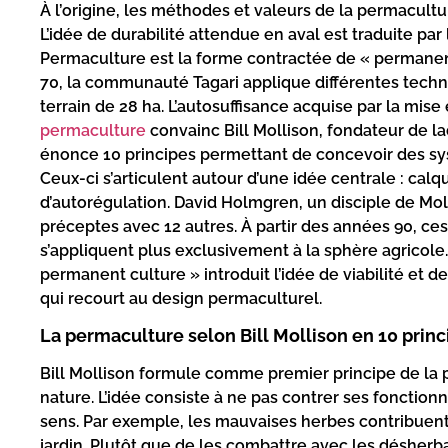
À l’origine, les méthodes et valeurs de la permacultu
L’idée de durabilité attendue en aval est traduite pa
Permaculture est la forme contractée de « permanent 
70, la communauté Tagari applique différentes tech
terrain de 28 ha. L’autosuffisance acquise par la mis
permaculture
convainc Bill Mollison, fondateur de la
énonce 10 principes permettant de concevoir des sys
Ceux-ci s’articulent autour d’une idée centrale : calq
d’autorégulation. David Holmgren, un disciple de Mol
préceptes avec 12 autres. À partir des années 90, ce
s’appliquent plus exclusivement à la sphère agricole. 
permanent culture » introduit l’idée de viabilité et 
qui recourt au design permaculturel.
La permaculture selon Bill Mollison en 10 princ
Bill Mollison formule comme premier principe de la 
nature. L’idée consiste à ne pas contrer ses fonction
sens. Par exemple, les mauvaises herbes contribuent 
jardin. Plutôt que de les combattre avec les désher