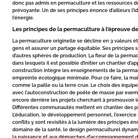
donc pas admis en permaculture et les ressources d
prévoyante. Un de ses principes énonce d’ailleurs l’
l’énergie.
Les principes de la permaculture à l’épreuve des
La permaculture originelle se décline en 3 valeurs éth
gens et assurer un partage équitable. Ses principes 
d’autres sphères de production. La fleur de la perma
dans lesquels il est possible d’initier un chantier d’a
construction intègre les enseignements de la perma
empreinte écologique minimale. Pour ce faire, la ma
comme la paille ou la terre crue. Le choix des équ
avec l’autoconstruction de poêle de masse par exem
encore derrière les projets cherchant à promouvoir le
Différentes communautés mettent en chantier des pr
L’éducation, le développement personnel, l’exercice 
conflits y sont revisités à la lumière des principes é
domaine de la santé, le design permaculturel dynamis
la naissance et aux démarches d’accompagnement des