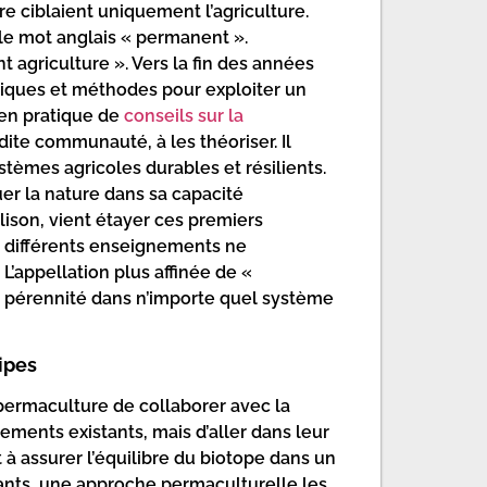
re ciblaient uniquement l’agriculture.
r le mot anglais « permanent ».
agriculture ». Vers la fin des années
niques et méthodes pour exploiter un
e en pratique de
conseils sur la
dite communauté, à les théoriser. Il
tèmes agricoles durables et résilients.
uer la nature dans sa capacité
lison, vient étayer ces premiers
s différents enseignements ne
L’appellation plus affinée de «
de pérennité dans n’importe quel système
ipes
permaculture de collaborer avec la
nements existants, mais d’aller dans leur
à assurer l’équilibre du biotope dans un
bants, une approche permaculturelle les